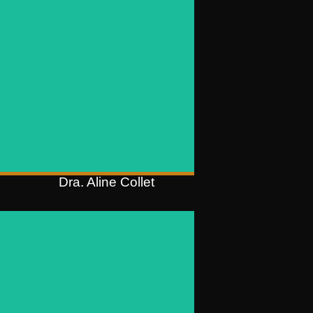
OAB/RS 61.798
MBA Executivo em Business Law
(FGV);
MBA em Liderança Estratégica
em Negócios e Pessoas (ESPM);
Pós-graduação em Direito Civil
)
Aplicado (UFRGS);
Graduação em Ciências Jurídicas
e Sociais (PUCRS)
Dra. Aline Collet
Dra. Aline Thiesen
Cardoso
Sócia
OAB/RS 59.895