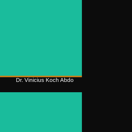
OAB/RS 103.860
45
LLM em Global Law and
Technology (Suffolk University,
;
Boston/EUA);
Pós-graduação em Direito
Processual Civil (PUCRS);
Graduação em Direito (Feevale)
)
Dr. Vinicius Koch Abdo
Dra. Aline Collet​
Sócia
​