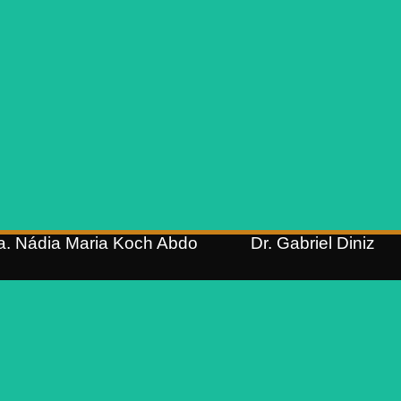
OAB/RS 63.407, OAB/SP
Abdo
247.941, OAB/PR 43.908,
Sócia fundadora
OAB/SC 23.515, OAB/RJ 164.8
e OAB/DF 68.275.
OAB/RS 25.983
Mestrado em Direito (Unisinos)
Pós-graduação em Direito do
Pós-graduação em Direito
Trabalho (Unisinos);
Empresarial Pleno (FGV);
Graduação em Direito (Unisinos)
Pós-graduação em Gestão
Empresarial (UFRGS);
Graduação em Direito (Unisinos
a. Nádia Maria Koch Abdo​
Dr. Gabriel Diniz
Dr. Adriano Härter
Lessa ​
Dr. Vianey Pochmann