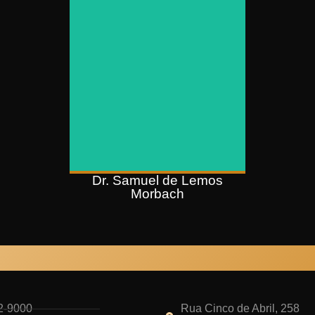
OAB/RS 126.006
Pós-graduação em Direito
Tributário (PUCRS);
Pós-graduando em Reforma
Tributária (FASBEN);
Pós-graduando em Direito do
Agronegócio (FASBEN);
Graduação em Direito (Feevale)
Dr. Samuel de Lemos
Morbach
l e além.
2-9000
Rua Cinco de Abril, 258