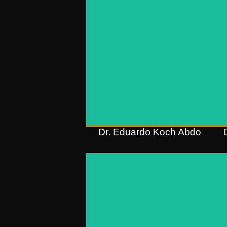
Abdo​​
Sócio
OAB/RS 119.946
Especialização em Direito de
Família e Sucessões (FMP);
Graduação em Direito (Feevale)
Dr. Eduardo Koch Abdo
Dra. Daiana Maria
Correa​
Sócia