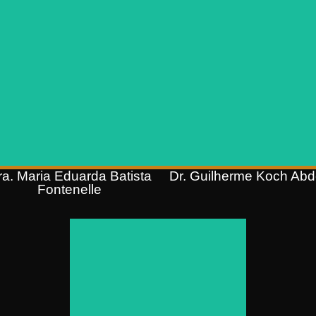
Sócio
OAB/RS 109.175
ós-graduação em Processo Civil
OAB/RS 135.264
(PUCRS);
Pós-graduação em Direito
Pós-graduação em Direito do
Processual Civil (Universidade
Trabalho, Previdenciário e
Baiana de Direito);
Processual do Trabalho
Graduação em Direito (Feevale
(Feevale);
Graduação em Direito (Feevale)
ra. Maria Eduarda Batista
Dr. Guilherme Koch Ab
Fontenelle
Dr. Samuel de Lemos
Morbach
Sócio