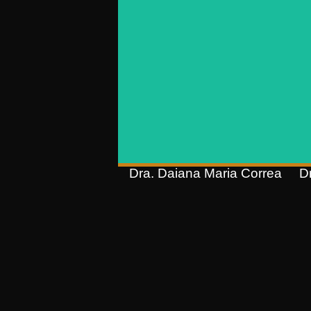
OAB/RS 66.921
Pós-graduação em Direito do
P
Trabalho e Processo do Trabalho
(IDC);
Pós-graduação em Direito do
Trabalho, Processo do Trabalho e
Seguridade Social (FEMARGS);
Graduação em Direito (Unisinos)
Dra. Daiana Maria Correa
D