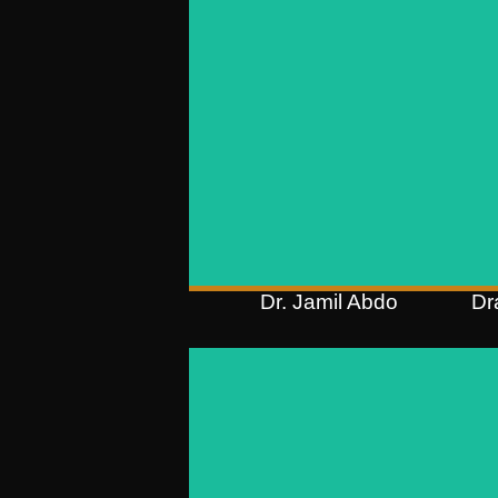
OAB/RS 22.830
Pós-graduação em Direito
Internacional e Comércio Exterior
(UCS);
Pós-graduação em Câmbio,
Operações Financeiras e
Comércio Exterior (FGV);
Graduação em Direito (Unisinos)
Dr. Jamil Abdo
Dr
Dr. Eduardo Koch