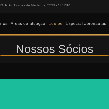
POA: Av. Borges de Medeiros, 2233 - Sl.1202
 nós
Áreas de atuação
Equipe
Especial aeronautas
Nossos Sócios
Dr. Gabriel Diniz​
Sócio
Dra. Nádia Maria Koch