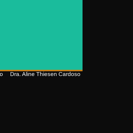
Pós-graduação em Direito da
Seguridade Social —
Previdenciário e Prática
Previdenciária (Faculdade
Legale);
Pós-graduação em Gestão de
)
Escritórios e Departamentos
Jurídicos (Faculdade Legale);
Graduação em Direito (Unisinos)
do
Dra. Aline Thiesen Cardoso