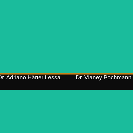
Sócio
Sócio
OAB/RS 55.877
OAB/RS 61.096
Especialização em Direito Civil e
Pós-graduação em Direito
Processo Civil (IDC);
Processual Civil (IDC);
Pós-graduação em Direito
Graduação em Direito (Unisinos
Processual Civil (Urcamp);
Graduação em Direito (Urcamp)
Dr. Adriano Härter Lessa
Dr. Vianey Pochmann
Dra. Maria Eduarda
Batista Fontenelle​​
Dr. Guilherme Koch
Sócia
Abdo